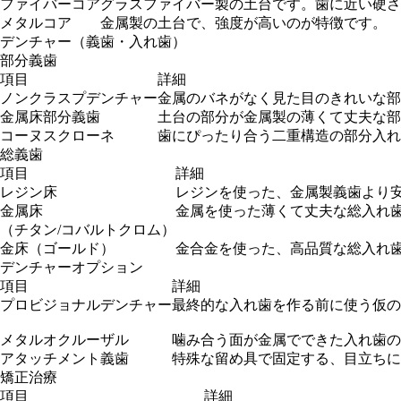
ファイバーコア
グラスファイバー製の土台です。歯に近い硬さ
メタルコア
金属製の土台で、強度が高いのが特徴です。
デンチャー（義歯・入れ歯）
部分義歯
項目
詳細
ノンクラスプデンチャー
金属のバネがなく見た目のきれいな部
金属床部分義歯
土台の部分が金属製の薄くて丈夫な部
コーヌスクローネ
歯にぴったり合う二重構造の部分入れ
総義歯
項目
詳細
レジン床
レジンを使った、金属製義歯より
金属床
金属を使った薄くて丈夫な総入れ
（チタン/コバルトクロム）
金床（ゴールド）
金合金を使った、高品質な総入れ
デンチャーオプション
項目
詳細
プロビジョナルデンチャー
最終的な入れ歯を作る前に使う仮の
メタルオクルーザル
噛み合う面が金属でできた入れ歯
アタッチメント義歯
特殊な留め具で固定する、目立ちに
矯正治療
項目
詳細