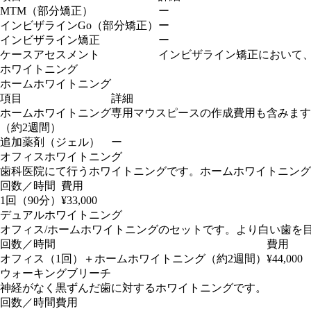
MTM（部分矯正）
ー
インビザラインGo（部分矯正）
ー
インビザライン矯正
ー
ケースアセスメント
インビザライン矯正において
ホワイトニング
ホームホワイトニング
項目
詳細
ホームホワイトニング
専用マウスピースの作成費用も含みます
（約2週間）
追加薬剤（ジェル）
ー
オフィスホワイトニング
歯科医院にて行うホワイトニングです。ホームホワイトニング
回数／時間
費用
1回（90分）
¥33,000
デュアルホワイトニング
オフィス/ホームホワイトニングのセットです。より白い歯を
回数／時間
費用
オフィス（1回）＋ホームホワイトニング（約2週間）
¥44,000
ウォーキングブリーチ
神経がなく黒ずんだ歯に対するホワイトニングです。
回数／時間
費用