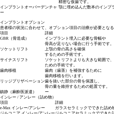
精密な仮歯です。
インプラントオーバーデンチャ
顎に埋め込んだ数本のインプ
ー
インプラントオプション
患者様の状況に合わせて、オプション項目の治療が必要となる
項目
詳細
GBR（骨造成）
インプラント埋入に必要な骨幅や
骨高が足りない場合に行う手術です。
ソケットリフト
上顎の骨の高さを確保
するための手術です。
サイナスリフト
ソケットリフトよりも大きな範囲で、
ための手術です。
歯肉移植
歯肉（歯茎）を補強するために
歯肉移植を行います。
リッジプリザベーション
歯を抜いた部分の骨を保護し、
骨の量を維持するための処置です。
鎮静（麻酔医派遣）
ー
インレー / アンレー（詰め物）
項目
詳細
e-Max インレー/アンレー
ガラスセラミックでできた詰め
ジルコニア インレー/アンレー
ジルコニアセラミックでできた