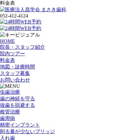
料金表
052-412-4124
HOME
院長・スタッフ紹介
院内ツアー
料金表
地図・診療時間
スタッフ募集
お問い合わせ
虫歯治療
歯の神経を守る
抜歯を回避する
根管治療
歯周病
精密インプラント
削る量が少ないブリッジ
入れ歯