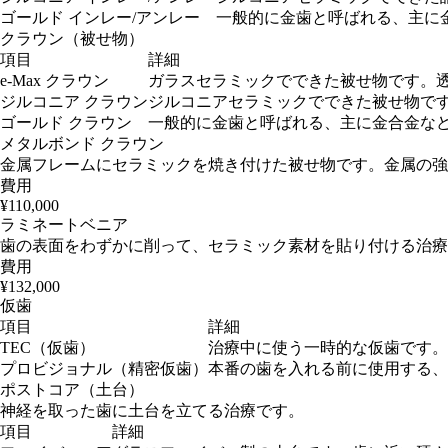
ゴールド インレー/アンレー
一般的に金歯と呼ばれる、主に
クラウン（被せ物）
項目
詳細
e-Max クラウン
ガラスセラミックでできた被せ物です。
ジルコニア クラウン
ジルコニアセラミックでできた被せ物で
ゴールド クラウン
一般的に金歯と呼ばれる、主に金合金な
メタルボンド クラウン
金属フレームにセラミックを焼き付けた被せ物です。金属の強
費用
¥110,000
ラミネートベニア
歯の表面をわずかに削って、セラミック素材を貼り付ける治療
費用
¥132,000
仮歯
項目
詳細
TEC（仮歯）
治療中に使う一時的な仮歯です。
プロビジョナル（精密仮歯）
本番の歯を入れる前に使用する、
ポストコア（土台）
神経を取った歯に土台を立てる治療です。
項目
詳細