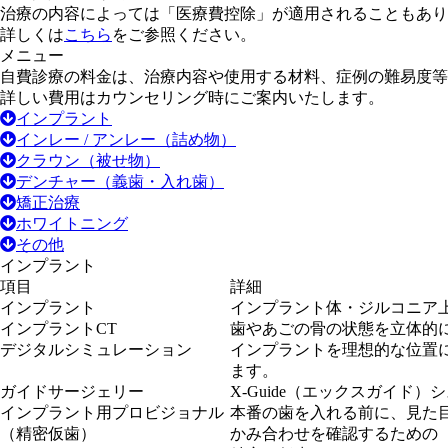
治療の内容によっては「医療費控除」が適用されることもあり
詳しくは
こちら
をご参照ください。
メニュー
自費診療の料金は、治療内容や使用する材料、症例の難易度等
詳しい費用はカウンセリング時にご案内いたします。
インプラント
インレー / アンレー（詰め物）
クラウン（被せ物）
デンチャー（義歯・入れ歯）
矯正治療
ホワイトニング
その他
インプラント
項目
詳細
インプラント
インプラント体・ジルコニア
インプラントCT
歯やあごの骨の状態を立体的
デジタルシミュレーション
インプラントを理想的な位置
ます。
ガイドサージェリー
X-Guide（エックスガイド
インプラント用プロビジョナル
本番の歯を入れる前に、見た
（精密仮歯）
かみ合わせを確認するための