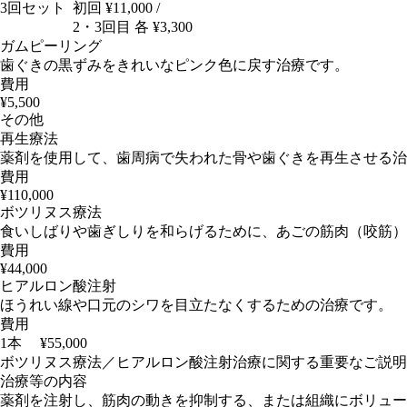
3回セット
初回 ¥11,000 /
2・3回目 各 ¥3,300
ガムピーリング
歯ぐきの黒ずみをきれいなピンク色に戻す治療です。
費用
¥5,500
その他
再生療法
薬剤を使用して、歯周病で失われた骨や歯ぐきを再生させる治
費用
¥110,000
ボツリヌス療法
食いしばりや歯ぎしりを和らげるために、あごの筋肉（咬筋）
費用
¥44,000
ヒアルロン酸注射
ほうれい線や口元のシワを目立たなくするための治療です。
費用
1本 ¥55,000
ボツリヌス療法／ヒアルロン酸注射治療に関する重要なご説明
治療等の内容
薬剤を注射し、筋肉の動きを抑制する、または組織にボリュー