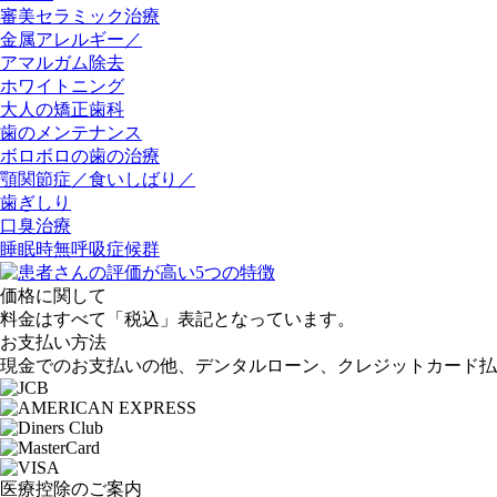
審美セラミック治療
金属アレルギー／
アマルガム除去
ホワイトニング
大人の矯正歯科
歯のメンテナンス
ボロボロの歯の治療
顎関節症／食いしばり／
歯ぎしり
口臭治療
睡眠時無呼吸症候群
価格に関して
料金はすべて「
税込
」表記となっています。
お支払い方法
現金でのお支払いの他、デンタルローン、クレジットカード払
医療控除のご案内