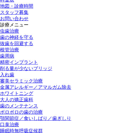
地図・診療時間
スタッフ募集
お問い合わせ
診療メニュー
虫歯治療
歯の神経を守る
抜歯を回避する
根管治療
歯周病
精密インプラント
削る量が少ないブリッジ
入れ歯
審美セラミック治療
金属アレルギー／アマルガム除去
ホワイトニング
大人の矯正歯科
歯のメンテナンス
ボロボロの歯の治療
顎関節症／食いしばり／歯ぎしり
口臭治療
睡眠時無呼吸症候群