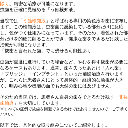
除く
」精密な治療が可能になります。
虫歯を正確に見極める「う蝕検知液」
当院では「
う蝕検知液
」と呼ばれる専用の染色液を歯に塗布し
ます。この検知液は、
虫歯菌に感染している部分だけに反応
し、
色がつく仕組み
になっています。そのため、着色された部
分だけを的確に削ることができ、健康な歯をできるだけ残した
治療が可能になります。
「抜歯と言われた歯」でも残せる可能性あり
虫歯が重度に進行している場合など、やむを得ず抜歯が必要に
なるケースもあります。通常、歯を失ったあとは「
入れ歯
」
「
ブリッジ
」「
インプラント
」といった補綴治療を行います
が、これらは患者さんにとって
身体的・経済的な負担が大き
く、噛み心地や機能の面でも天然の歯には及びません
。
そのため当院では、患者さん自身の歯をできるだけ残す「
非抜
歯治療
」を大切にしています。
※すべての症例で抜歯を回避できるわけではありませんので、ご了承く
ださい。
以下では、具体的な取り組みについてご紹介します。