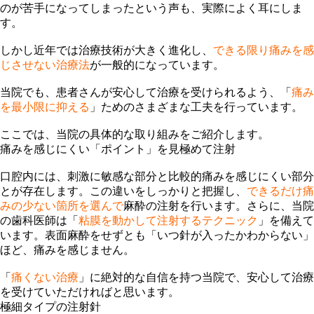
のが苦手になってしまったという声も、実際によく耳にしま
す。
しかし近年では治療技術が大きく進化し、
できる限り痛みを感
じさせない治療法
が一般的になっています。
当院でも、患者さんが安心して治療を受けられるよう、「
痛み
を最小限に抑える
」ためのさまざまな工夫を行っています。
ここでは、当院の具体的な取り組みをご紹介します。
痛みを感じにくい「ポイント」を見極めて注射
口腔内には、刺激に敏感な部分と比較的痛みを感じにくい部分
とが存在します。この違いをしっかりと把握し、
できるだけ痛
みの少ない箇所を選んで
麻酔の注射を行います。さらに、当院
の歯科医師は「
粘膜を動かして注射するテクニック
」を備えて
います。表面麻酔をせずとも「
いつ針が入ったかわからない
」
ほど、痛みを感じません。
「
痛くない治療
」に絶対的な自信を持つ当院で、安心して治療
を受けていただければと思います。
極細タイプの注射針