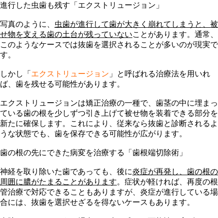
進行した虫歯も残す「エクストリュージョン」
写真のように、
虫歯が進行して歯が大きく崩れてしまうと、
被
せ物を支える歯の土台が残っていない
ことがあります。通常、
このようなケースでは抜歯を選択されることが多いのが現実で
す。
しかし「
エクストリュージョン
」と呼ばれる治療法を用いれ
ば、歯を残せる可能性があります。
エクストリュージョンは矯正治療の一種で、
歯茎の中に埋まっ
ている歯の根を少しずつ引き上げて
被せ物を装着できる部分を
新たに確保
します。これにより、従来なら抜歯と診断されるよ
うな状態でも、歯を保存できる可能性が広がります。
歯の根の先にできた病変を治療する「歯根端切除術」
神経を取り除いた歯であっても、後に
炎症が再発し、
歯の根の
周囲に膿がたまることがあります
。症状が軽ければ、再度の根
管治療で対応できることもありますが、炎症が進行している場
合には、抜歯を選択せざるを得ないケースもあります。