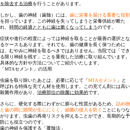
を除去する治療
を行うことがあります。
しかし、
歯の神経（歯髄）
には、
歯に栄養を届ける重要な役割
を担っています。この神経を失ってしまうと栄養供給が断た
れ、
時間の経過とともに歯は脆くなってしまう
のです。
症状や進行の程度によっては神経を取ることが最善の選択とな
るケースもあります。それでも、歯の健康を長く保つために
は、むやみに神経を取るべきではありません。当院では「
でき
る限り神経を残す
」ことを重視した治療に取り組んでいます。
具体的な方針や方法についてご紹介いたします。
「MTAセメント」の活用
虫歯を取り除いたあとは、必要に応じて「
MTAセメント
」と
呼ばれる特殊な充てん材を使用します。この充てん剤には
高い
殺菌作用
があり、
治療部位の除菌に効果的
です。
さらに、硬化する際にわずかに膨らむ性質があるため、
詰め物
と歯の間に隙間が生じにくく、細菌の侵入を防ぐ
ことにもつな
がります。虫歯の再発リスクを抑えることができ、長期的な予
防にも役立つのです。
歯の神経を保護する「覆髄法」