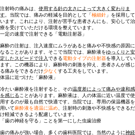
注射時の痛みは、
使用する針の太さによって大きく変わりま
す
。当院では、痛みの軽減を目的として「
極細針
」を採用して
います。これにより、注射が苦手な患者さんにも、安心して治
療を受けていただける環境を整えています。
一定の速度で注射できる「電動注射器」
麻酔の注射は、注入速度にムラがあると痛みや不快感の原因に
なることがあります。そこで当院では、麻酔液を
ゆっくりと安
定したスピードで注入
できる
電動タイプの注射器
を導入してい
ます。この機器により、麻酔時の刺激を抑え、患者さんが感じ
る痛みをできるだけ
少なく
する工夫をしています。
体温に近づけた「麻酔液」
冷たい麻酔液を注射すると、その
温度差によって痛みや違和感
を感じる
ことがあります。麻酔液は、人の体温に近い温度で使
用するのが最も自然で快適です。当院では、専用の保温機器を
用いて
麻酔液を適温に温め
、
注射時の刺激や不快感をできるだ
け軽減
できるよう配慮しています。
「歯の神経を守る」ことを第一にした虫歯治療
歯の痛みが強い場合、多くの歯科医院では、当然のように
神経