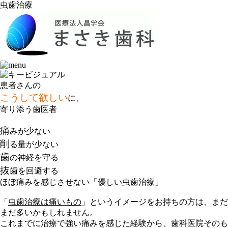
虫歯治療
患者さんの
こうして欲しい
に、
寄り添う歯医者
痛
みが少ない
削
る量が少ない
歯
の神経を守る
抜
歯を回避する
ほぼ痛みを感じさせない「優しい虫歯治療」
「
虫歯治療は痛いもの
」というイメージをお持ちの方は、まだ
まだ多いかもしれません。
これまでに治療で強い痛みを感じた経験から、歯科医院そのも