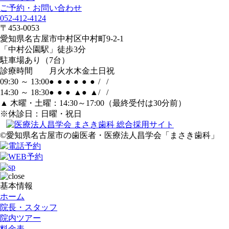
ご予約・お問い合わせ
052-412-4124
〒453-0053
愛知県名古屋市中村区中村町9-2-1
「中村公園駅」徒歩3分
駐車場あり（7台）
診療時間
月
火
水
木
金
土
日
祝
09:30 ～ 13:00
●
●
●
●
●
●
/
/
14:30 ～ 18:30
●
●
●
▲
●
▲
/
/
▲ 木曜・土曜：14:30～17:00（最終受付は30分前）
※休診日：日曜・祝日
©愛知県名古屋市の歯医者・医療法人昌学会「まさき歯科」
基本情報
ホーム
院長・スタッフ
院内ツアー
料金表