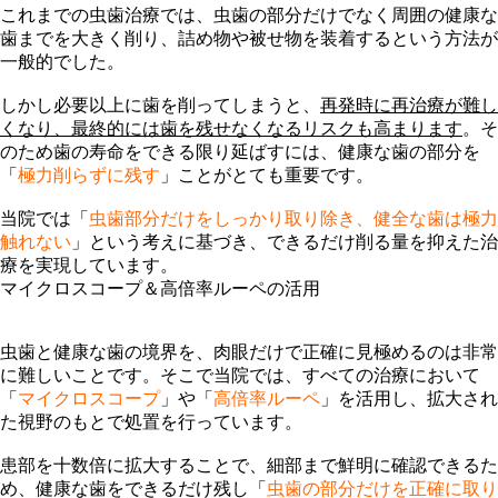
これまでの虫歯治療では、虫歯の部分だけでなく
周囲の健康な
歯までを大きく削り
、詰め物や被せ物を装着するという方法が
一般的でした。
しかし必要以上に歯を削ってしまうと、
再発時に再治療が難し
くなり、最終的には歯を残せなくなるリスクも高まります
。そ
のため歯の寿命をできる限り延ばすには、健康な歯の部分を
「
極力削らずに残す
」ことがとても重要です。
当院では「
虫歯部分だけをしっかり取り除き、健全な歯は極力
触れない
」という考えに基づき、できるだけ削る量を抑えた治
療を実現しています。
マイクロスコープ＆高倍率ルーペの活用
虫歯と健康な歯の境界を、肉眼だけで正確に見極めるのは非常
に難しいことです。そこで当院では、すべての治療において
「
マイクロスコープ
」や「
高倍率ルーペ
」を活用し、拡大され
た視野のもとで処置を行っています。
患部を十数倍に拡大することで、細部まで鮮明に確認できるた
め、健康な歯をできるだけ残し「
虫歯の部分だけを正確に取り