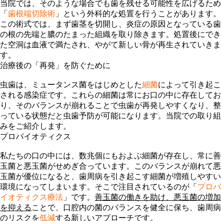
当院では、そのような場合でも歯を残せる可能性を広げるため
「
歯根端切除術
」という外科的な処置を行うことがあります。
この術式では、まず
歯茎を切開し、炎症の原因となっている歯
の根の先端と膿のたまった組織を取り除きます
。処置後にでき
た空洞は血液で満たされ、やがて
新しい骨が再生
されていきま
す。
治療後の「再発」を防ぐために
虫歯は、ミュータンス菌をはじめとした
細菌
によって引き起こ
される感染症です。これらの細菌は常にお口の中に存在してお
り、そのバランスが崩れることで虫歯が再発しやすくなり、整
っている状態だと虫歯予防が可能になります。当院での取り組
みをご紹介します。
プロバイオティクス
私たちの口の中には、数兆個にもおよぶ細菌が存在し、常に善
玉菌と悪玉菌がせめぎ合っています。このバランスが崩れて悪
玉菌が優位になると、歯周病を引き起こす細菌が増殖しやすい
環境になってしまいます。そこで注目されているのが「
プロバ
イオティクス療法
」です。
善玉菌の働きを助け、悪玉菌の増加
を抑える
ことで、口腔内の菌のバランスを健全に保ち、歯周病
のリスクを
低減
する新しいアプローチです。