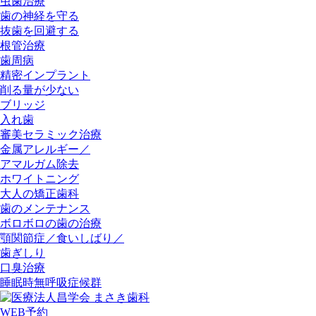
虫歯治療
歯の神経を守る
抜歯を回避する
根管治療
歯周病
精密インプラント
削る量が少ない
ブリッジ
入れ歯
審美セラミック治療
金属アレルギー／
アマルガム除去
ホワイトニング
大人の矯正歯科
歯のメンテナンス
ボロボロの歯の治療
顎関節症／食いしばり／
歯ぎしり
口臭治療
睡眠時無呼吸症候群
WEB予約