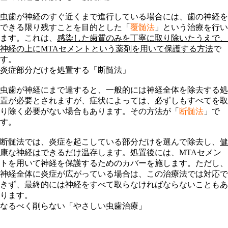
虫歯が神経のすぐ近くまで進行している場合には、歯の神経を
できる限り残すことを目的とした「
覆髄法
」という治療を行い
ます。これは、
感染した歯質のみを丁寧に取り除いたうえで、
神経の上にMTAセメントという薬剤を用いて保護する方法
で
す。
炎症部分だけを処置する「断髄法」
虫歯が神経にまで達すると、一般的には
神経全体を除去する処
置
が必要とされますが、症状によっては、必ずしもすべてを取
り除く必要がない場合もあります。その方法が「
断髄法
」で
す。
断髄法では、炎症を起こしている部分だけを選んで除去し、
健
康な神経はできるだけ温存
します。処置後には、MTAセメン
トを用いて神経を保護するためのカバーを施します。ただし、
神経全体に炎症が広がっている場合は、この治療法では対応で
きず、最終的には神経をすべて取らなければならないこともあ
ります。
なるべく削らない「やさしい虫歯治療」