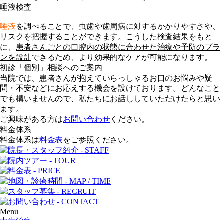
唾液検査
唾液
を調べることで、虫歯や歯周病に対するかかりやすさや、
リスクを把握することができます。こうした検査結果をもと
に、
患者さんごとの口腔内の状態に合わせた治療や予防のプラ
ンを設計
できるため、より
効果的なケア
が可能になります。
初診「個別」相談へのご案内
当院では、患者さんが抱えていらっしゃるお口のお悩みや疑
問・不安などにお応えする機会を設けております。どんなこと
でも構いませんので、私たちにお話ししていただけたらと思い
ます。
ご興味がある方は
お問い合わせ
ください。
料金体系
料金体系は
料金表
をご参照ください。
Menu